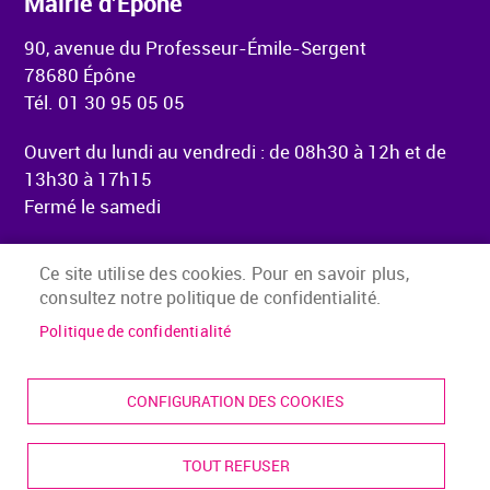
Mairie d'Épône
90, avenue du Professeur-Émile-Sergent
78680 Épône
Tél. 01 30 95 05 05
Ouvert du lundi au vendredi : de 08h30 à 12h et de
13h30 à 17h15
Fermé le samedi
Ce site utilise des cookies. Pour en savoir plus,
consultez notre politique de confidentialité.
Menu Pied de page
Accueil
Mentions légales
Politique de confidentialité
Accessibilité
Plan du site
CONFIGURATION DES COOKIES
Presse
Contact
TOUT REFUSER
Cookies