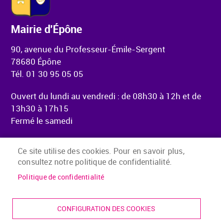
Mairie d'Épône
90, avenue du Professeur-Émile-Sergent
78680 Épône
Tél. 01 30 95 05 05
Ouvert du lundi au vendredi : de 08h30 à 12h et de
13h30 à 17h15
Fermé le samedi
Ce site utilise des cookies. Pour en savoir plus,
consultez notre politique de confidentialité.
Menu Pied de page
Accueil
Mentions légales
Politique de confidentialité
Accessibilité
Plan du site
CONFIGURATION DES COOKIES
Presse