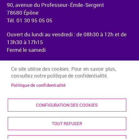
90, avenue du Professeur-Émile-Sergent
78680 Épône
Tél. 01 30 95 05 05
Ouvert du lundi au vendredi : de 08h30 à 12h et de
13h30 à 17h15
Fermé le samedi
Ce site utilise des cookies. Pour en savoir plus,
consultez notre politique de confidentialité.
Menu Pied de page
Accueil
Mentions légales
Politique de confidentialité
Accessibilité
Plan du site
CONFIGURATION DES COOKIES
Presse
Contact
TOUT REFUSER
Cookies