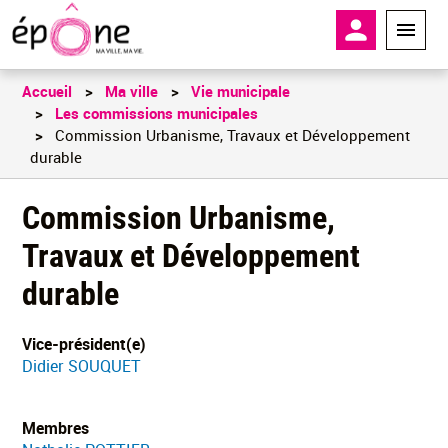
Aller
En-tête - 
au
contenu
principal
Accueil
Ma ville
Vie municipale
Les commissions municipales
Commission Urbanisme, Travaux et Développement
durable
Commission Urbanisme,
Travaux et Développement
durable
Vice-président(e)
Didier SOUQUET
Membres