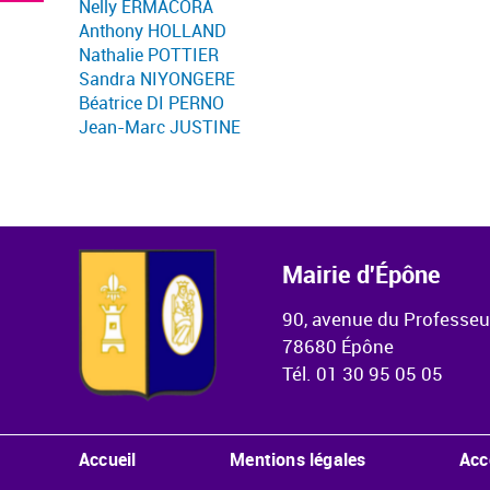
Nelly ERMACORA
Anthony HOLLAND
Nathalie POTTIER
Sandra NIYONGERE
Béatrice DI PERNO
Jean-Marc JUSTINE
Mairie d'Épône
90, avenue du Professe
78680 Épône
Tél. 01 30 95 05 05
Menu Pied de page
Accueil
Mentions légales
Acc