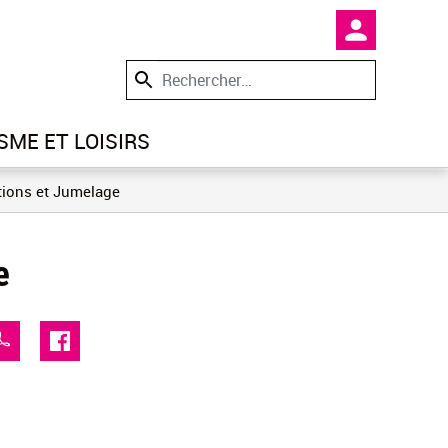
En-tête -
SME ET LOISIRS
tions et Jumelage
e