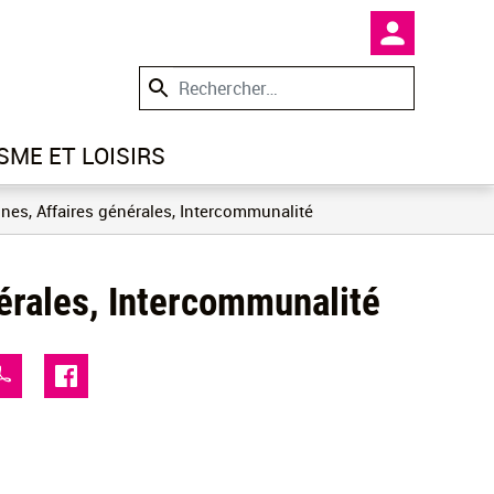
En-tête -
SME ET LOISIRS
s, Affaires générales, Intercommunalité
érales, Intercommunalité