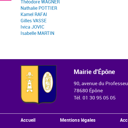
Théodore WAGNER
Nathalie POTTIER
Kamel RAFAI
Gilles VASSE
Ivica JOVIC
Isabelle MARTIN
Mairie d'Épône
90, avenue du Professe
78680 Épône
Tél. 01 30 95 05 05
Menu Pied de page
Accueil
Mentions légales
Acc