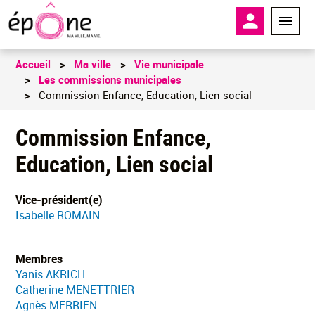
Aller
En-tête - 
au
contenu
principal
Accueil
Ma ville
Vie municipale
Les commissions municipales
Commission Enfance, Education, Lien social
Commission Enfance,
Education, Lien social
Vice-président(e)
Isabelle ROMAIN
Membres
Yanis AKRICH
Catherine MENETTRIER
Agnès MERRIEN