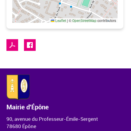
|
©
contributors
Leaflet
OpenStreetMap
Mairie d'Épône
90, avenue du Professeur-Émile-Sergent
78680 Épône