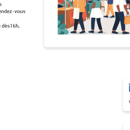
s
rendez-vous
e dès16h,