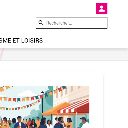
En-tête -
SME ET LOISIRS