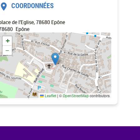
COORDONNÉES
place de l'Eglise, 78680 Epône
78680
Epône
+
−
|
©
contributors
Leaflet
OpenStreetMap