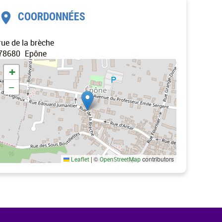
COORDONNÉES
rue de la brèche
78680
Epône
+
−
|
©
contributors
Leaflet
OpenStreetMap