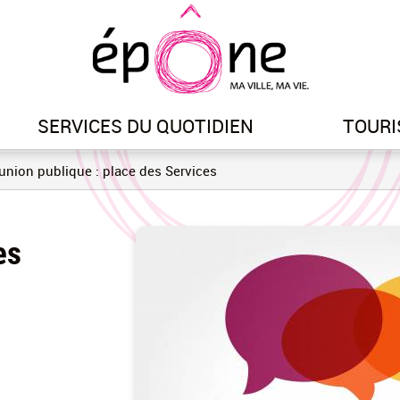
Aller
au
contenu
principal
SERVICES DU QUOTIDIEN
TOURI
nion publique : place des Services
es