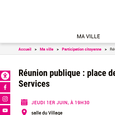
MA VILLE
Accueil
Ma ville
Participation citoyenne
Réu
Open toolbar
Réunion publique : place d
Services
Réseaux sociaux
JEUDI 1ER JUIN, À 19H30
salle du Village