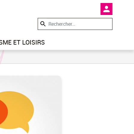
En-tête -
SME ET LOISIRS