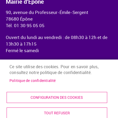
Mairie d'Épône
90, avenue du Professeur-Émile-Sergent
78680 Épône
Tél. 01 30 95 05 05
Ouvert du lundi au vendredi : de 08h30 à 12h et de
13h30 à 17h15
Fermé le samedi
Ce site utilise des cookies. Pour en savoir plus,
consultez notre politique de confidentialité.
Menu Pied de page
Accueil
Mentions légales
Politique de confidentialité
Accessibilité
Plan du site
CONFIGURATION DES COOKIES
Presse
Contact
TOUT REFUSER