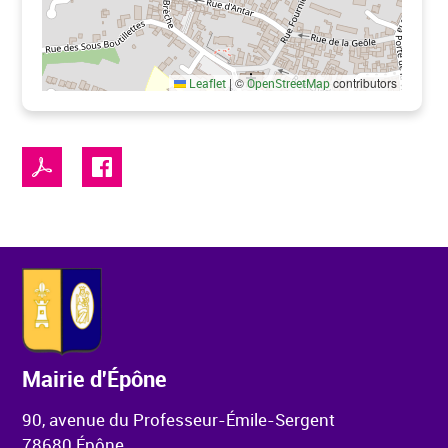
|
©
contributors
Leaflet
OpenStreetMap
Mairie d'Épône
90, avenue du Professeur-Émile-Sergent
78680 Épône