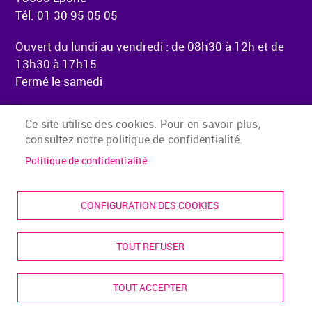
Tél. 01 30 95 05 05
Ouvert du lundi au vendredi : de 08h30 à 12h et de
13h30 à 17h15
Fermé le samedi
Ce site utilise des cookies. Pour en savoir plus,
consultez notre politique de confidentialité.
Menu Pied de page
Accueil
Mentions légales
Politique de confidentialité
Accessibilité
Plan du site
CONFIGURATION DES COOKIES
Presse
Contact
TOUT REFUSER
Cookies
S'identifier
TOUT ACCEPTER