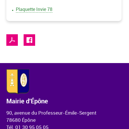
Plaquette Invie 78
Mairie d'Épône
90, avenue du Professeur-Émile-Sergent
78680 Épône
Tél. 01 30 95 05 05