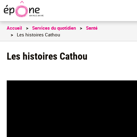
Aller
au
contenu
principal
Accueil
Services du quotidien
Santé
Les histoires Cathou
Les histoires Cathou