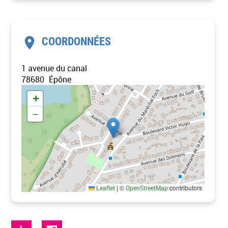
COORDONNÉES
1 avenue du canal
78680
Épône
+
−
|
©
contributors
Leaflet
OpenStreetMap