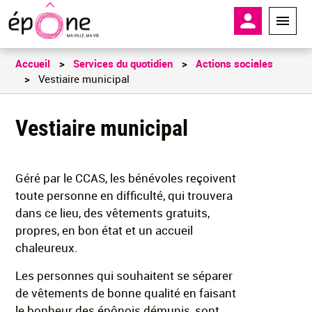
Aller
En-tête - 
au
contenu
principal
Accueil
Services du quotidien
Actions sociales
Vestiaire municipal
Vestiaire municipal
Géré par le CCAS, les bénévoles reçoivent
toute personne en difficulté, qui trouvera
dans ce lieu, des vêtements gratuits,
propres, en bon état et un accueil
chaleureux.
Les personnes qui souhaitent se séparer
de vêtements de bonne qualité en faisant
le bonheur des épônois démunis, sont