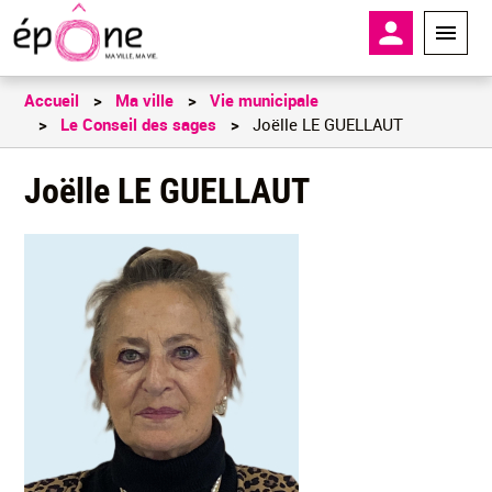
Aller
En-tête - 
au
contenu
principal
Accueil
Ma ville
Vie municipale
Le Conseil des sages
Joëlle LE GUELLAUT
Joëlle LE GUELLAUT