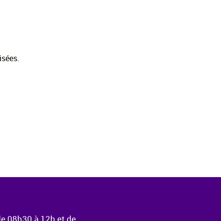
isées.
de 08h30 à 12h et de