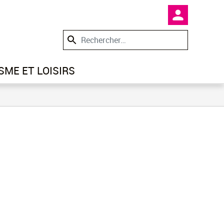
En-tête -
SME ET LOISIRS