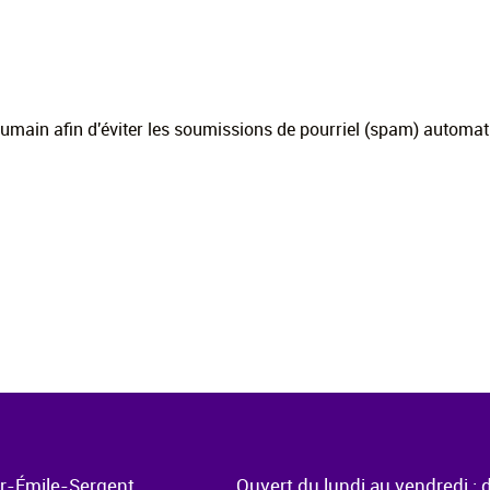
r humain afin d'éviter les soumissions de pourriel (spam) automat
ur-Émile-Sergent
Ouvert du lundi au vendredi : 