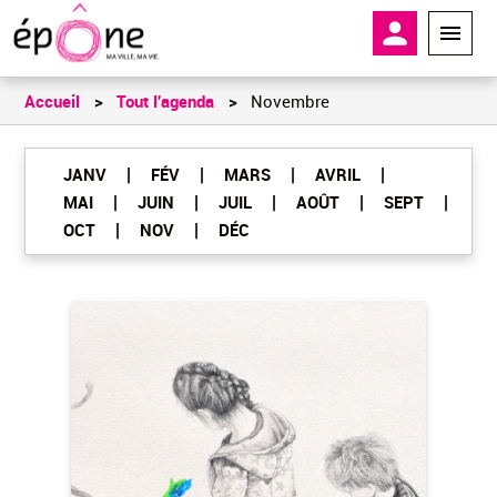
Aller
En-tête - 
au
contenu
principal
Accueil
Tout l'agenda
Novembre
|
|
|
|
JANV
FÉV
MARS
AVRIL
|
|
|
|
|
MAI
JUIN
JUIL
AOÛT
SEPT
|
|
OCT
NOV
DÉC