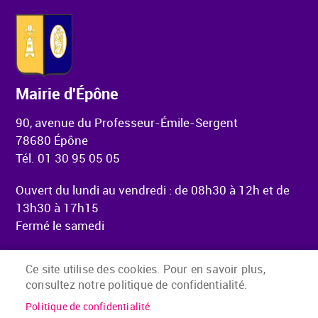
Mairie d'Épône
90, avenue du Professeur-Émile-Sergent
78680 Épône
Tél. 01 30 95 05 05
Ouvert du lundi au vendredi : de 08h30 à 12h et de
13h30 à 17h15
Fermé le samedi
Ce site utilise des cookies. Pour en savoir plus,
consultez notre politique de confidentialité.
Menu Pied de page
Accueil
Mentions légales
Politique de confidentialité