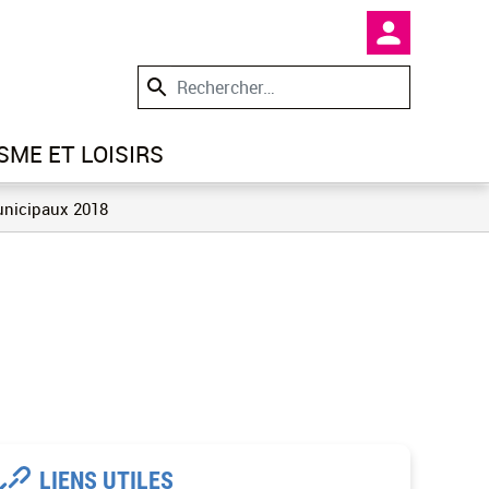
En-tête -
SME ET LOISIRS
nicipaux 2018
LIENS UTILES