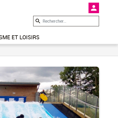
En-tête -
SME ET LOISIRS