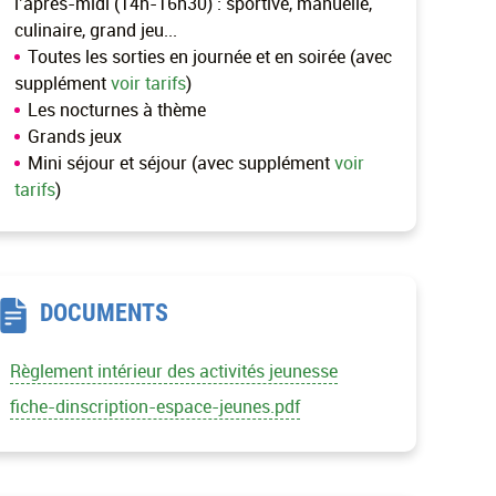
l’après-midi (14h-16h30) : sportive, manuelle,
culinaire, grand jeu...
Toutes les sorties en journée et en soirée (avec
supplément
voir tarifs
)
Les nocturnes à thème
Grands jeux
Mini séjour et séjour (avec supplément
voir
tarifs
)
DOCUMENTS
Règlement intérieur des activités jeunesse
fiche-dinscription-espace-jeunes.pdf